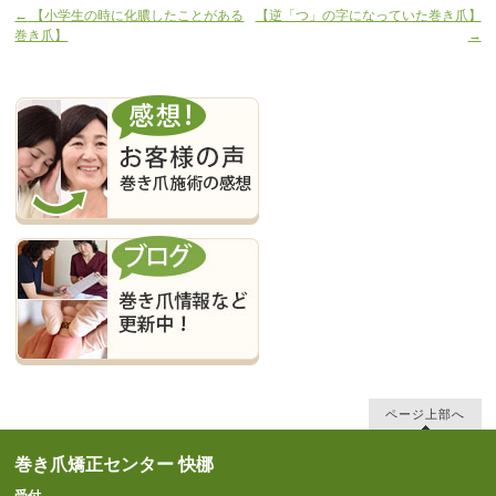
←
【小学生の時に化膿したことがある
【逆「つ」の字になっていた巻き爪】
巻き爪】
→
ページ上部へ
巻き爪矯正センター 快梛
受付