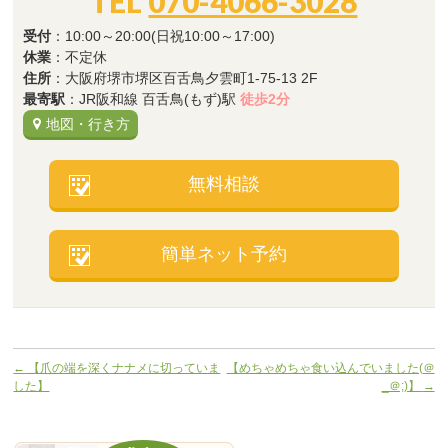
TEL
070-4066-3028
受付
：10:00～20:00(日祝10:00～17:00)
休業
：不定休
住所
：大阪府堺市堺区百舌鳥夕雲町1-75-13 2F
最寄駅
：JR阪和線 百舌鳥(もず)駅
徒歩2分
地図・行き方
無料相談
簡単ネット予約
←
【爪の端を深くナナメに切っていま
【めちゃめちゃ食い込んでいました(＠
した】
_＠;)】
→