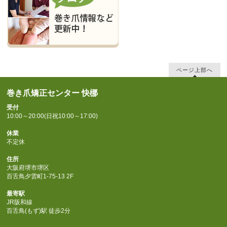
ページ上部へ
巻き爪矯正センター 快梛
受付
10:00～20:00(日祝10:00～17:00)
休業
不定休
住所
大阪府堺市堺区
百舌鳥夕雲町1-75-13 2F
最寄駅
JR阪和線
百舌鳥(もず)駅 徒歩2分