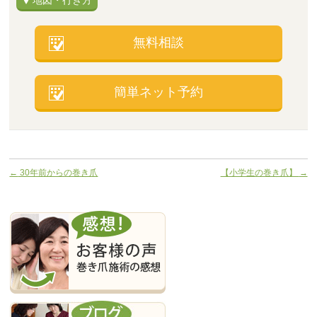
無料相談
簡単ネット予約
←
30年前からの巻き爪
【小学生の巻き爪】
→