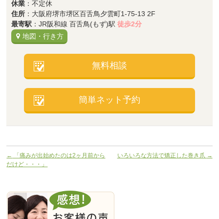
休業
：不定休
住所
：大阪府堺市堺区百舌鳥夕雲町1-75-13 2F
最寄駅
：JR阪和線 百舌鳥(もず)駅
徒歩2分
地図・行き方
無料相談
簡単ネット予約
←
「痛みが出始めたのは2ヶ月前から
いろいろな方法で矯正した巻き爪
→
だけど・・・」