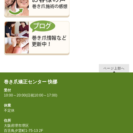
ページ上部へ
巻き爪矯正センター 快梛
受付
10:00～20:00(日祝10:00～17:00)
休業
不定休
住所
大阪府堺市堺区
百舌鳥夕雲町1-75-13 2F