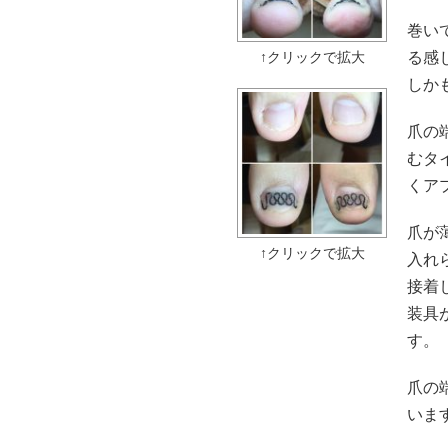
巻い
る感
しか
爪の
むタ
くア
爪が
入れ
接着
装具
す。
爪の
いま