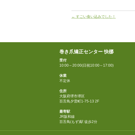
←
すごい食い込みでした！
巻き爪矯正センター 快梛
受付
10:00～20:00(日祝10:00～17:00)
休業
不定休
住所
大阪府堺市堺区
百舌鳥夕雲町1-75-13 2F
最寄駅
JR阪和線
百舌鳥(もず)駅 徒歩2分