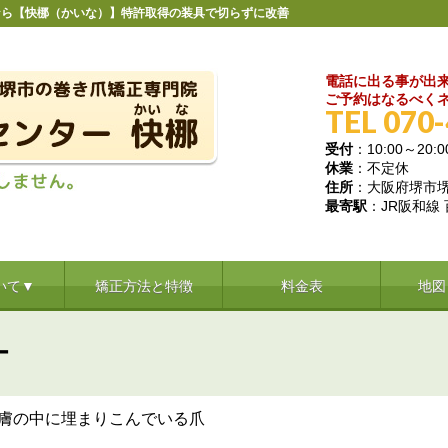
なら【快梛（かいな）】特許取得の装具で切らずに改善
電話に出る事が出
ご予約はなるべくネ
TEL 070
受付
：10:00～20:0
休業
：不定休
住所
：大阪府堺市堺区
最寄駅
：JR阪和線
いて▼
矯正方法と特徴
料金表
地図
ー
膚の中に埋まりこんでいる爪