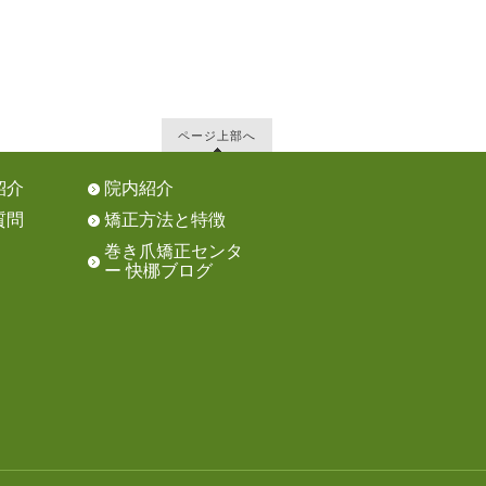
ページ上部へ
紹介
院内紹介
質問
矯正方法と特徴
巻き爪矯正センタ
ー 快梛ブログ