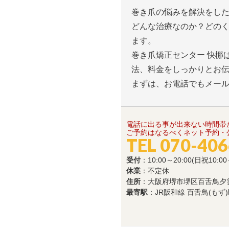
巻き爪の悩みを解決をし
どんな治療なのか？どの
ます。
巻き爪矯正センター 快梛
法、料金をしっかりとお
まずは、お電話でもメー
電話に出る事が出来ない時間帯
ご予約はなるべくネット予約・公
TEL 070-40
受付
：10:00～20:00(日祝10:00
休業
：不定休
住所
：大阪府堺市堺区百舌鳥夕雲町1
最寄駅
：JR阪和線 百舌鳥(もず