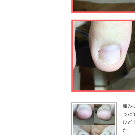
痛み
った
ひど
た。