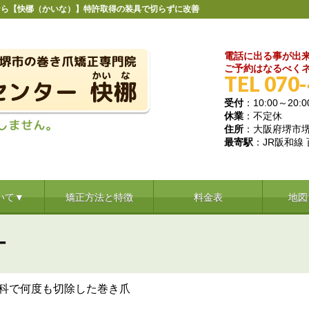
なら【快梛（かいな）】特許取得の装具で切らずに改善
電話に出る事が出
ご予約はなるべくネ
TEL 070
受付
：10:00～20:0
休業
：不定休
住所
：大阪府堺市堺区
最寄駅
：JR阪和線
いて▼
矯正方法と特徴
料金表
地図
ー
科で何度も切除した巻き爪