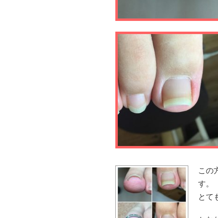
この
す。
とて