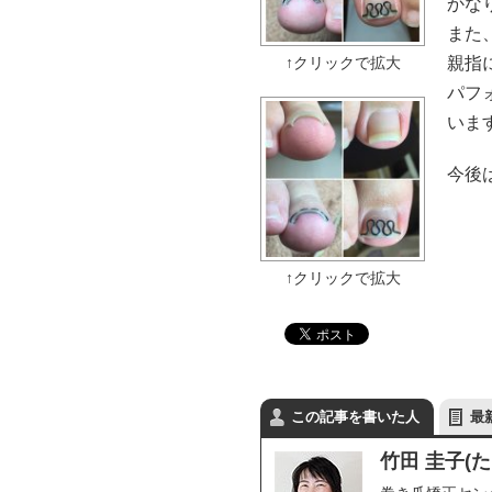
かな
また
親指
パフ
いま
今後
この記事を書いた人
最
竹田 圭子(た