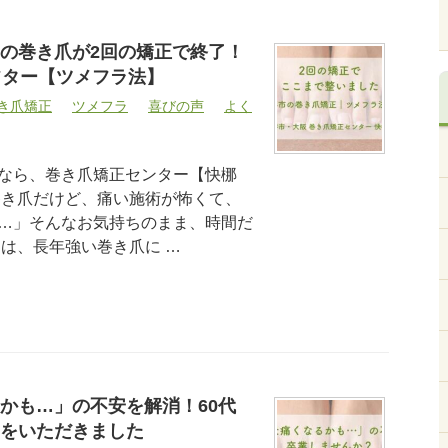
の巻き爪が2回の矯正で終了！
フター【ツメフラ法】
き爪矯正
ツメフラ
喜びの声
よく
なら、巻き爪矯正センター【快梛
巻き爪だけど、痛い施術が怖くて、
…」そんなお気持ちのまま、時間だ
回は、長年強い巻き爪に …
かも…」の不安を解消！60代
をいただきました