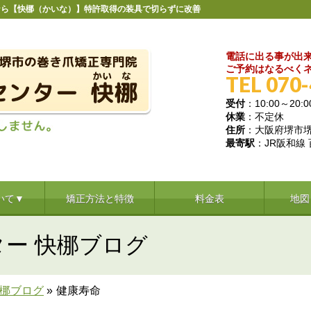
なら【快梛（かいな）】特許取得の装具で切らずに改善
電話に出る事が出
ご予約はなるべくネ
TEL 070
受付
：10:00～20:0
休業
：不定休
住所
：大阪府堺市堺区
最寄駅
：JR阪和線
いて▼
矯正方法と特徴
料金表
地図
ー 快梛ブログ
快梛ブログ
»
健康寿命