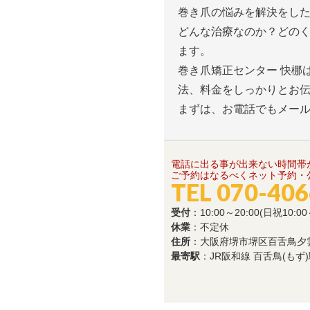
巻き爪の悩みを解決をし
どんな治療なのか？どの
ます。
巻き爪矯正センター 快梛
法、料金をしっかりとお
まずは、お電話でもメー
電話に出る事が出来ない時間帯
ご予約はなるべくネット予約・公
TEL 070-40
受付
：10:00～20:00(日祝10:00
休業
：不定休
住所
：大阪府堺市堺区百舌鳥夕雲町1
最寄駅
：JR阪和線 百舌鳥(もず