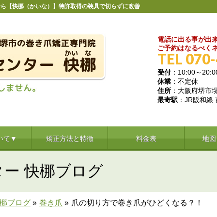
なら【快梛（かいな）】特許取得の装具で切らずに改善
電話に出る事が出
ご予約はなるべくネ
TEL 070
受付
：10:00～20:0
休業
：不定休
住所
：大阪府堺市堺区
最寄駅
：JR阪和線
いて▼
矯正方法と特徴
料金表
地図
ー 快梛ブログ
快梛ブログ
»
巻き爪
»
爪の切り方で巻き爪がひどくなる？！