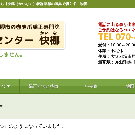
なら【快梛（かいな）】特許取得の装具で切らずに改善
電話に出る事が出
ご予約はなるべくネ
TEL 070
受付
：10:00～20:0
休業
：不定休
住所
：大阪府堺市堺区
最寄駅
：JR阪和線
いて▼
矯正方法と特徴
料金表
地図
ー
つ」のようになっていました。