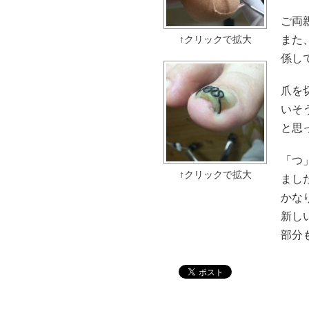
ご両
また
係し
爪を
いそ
と思
「つ
まし
かな
新し
部分