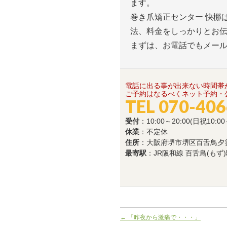
ます。
巻き爪矯正センター 快梛
法、料金をしっかりとお
まずは、お電話でもメー
電話に出る事が出来ない時間帯
ご予約はなるべくネット予約・公
TEL 070-40
受付
：10:00～20:00(日祝10:00
休業
：不定休
住所
：大阪府堺市堺区百舌鳥夕雲町1
最寄駅
：JR阪和線 百舌鳥(もず
←
「昨夜から激痛で・・・」