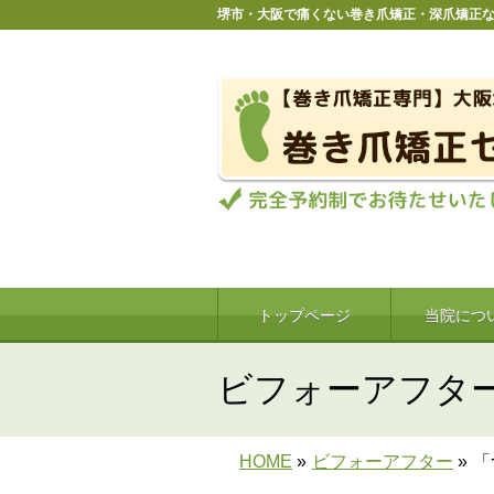
堺市・大阪で痛くない巻き爪矯正・深爪矯正
トップページ
当院につ
ビフォーアフタ
HOME
»
ビフォーアフター
»
「