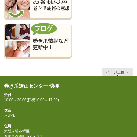
ページ上部へ
巻き爪矯正センター 快梛
受付
10:00～20:00(日祝10:00～17:00)
休業
不定休
住所
大阪府堺市堺区
百舌鳥夕雲町1-75-13 2F