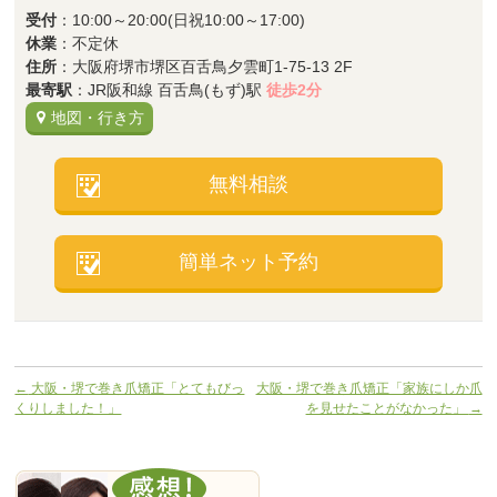
受付
：10:00～20:00(日祝10:00～17:00)
休業
：不定休
住所
：大阪府堺市堺区百舌鳥夕雲町1-75-13 2F
最寄駅
：JR阪和線 百舌鳥(もず)駅
徒歩2分
地図・行き方
無料相談
簡単ネット予約
←
大阪・堺で巻き爪矯正「とてもびっ
大阪・堺で巻き爪矯正「家族にしか爪
くりしました！」
を見せたことがなかった」
→