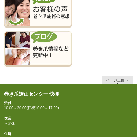
ページ上部へ
巻き爪矯正センター 快梛
受付
10:00～20:00(日祝10:00～17:00)
休業
不定休
住所