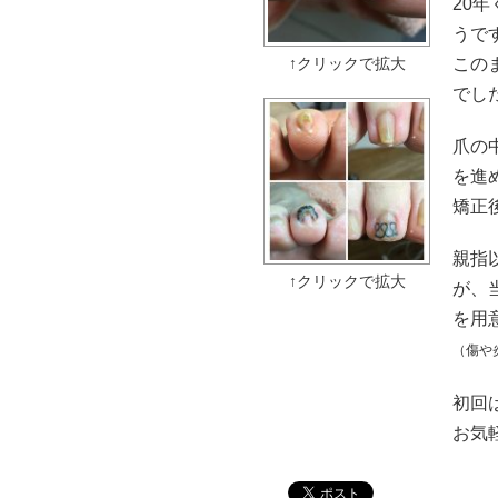
20
うで
この
でした
爪の
を進
矯正
親指
が、
を用
（傷や
初回
お気