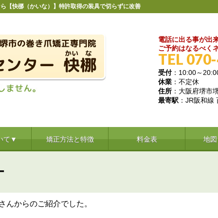
なら【快梛（かいな）】特許取得の装具で切らずに改善
電話に出る事が出
ご予約はなるべくネ
TEL 070
受付
：10:00～20:0
休業
：不定休
住所
：大阪府堺市堺区
最寄駅
：JR阪和線
いて▼
矯正方法と特徴
料金表
地図
ー
さんからのご紹介でした。