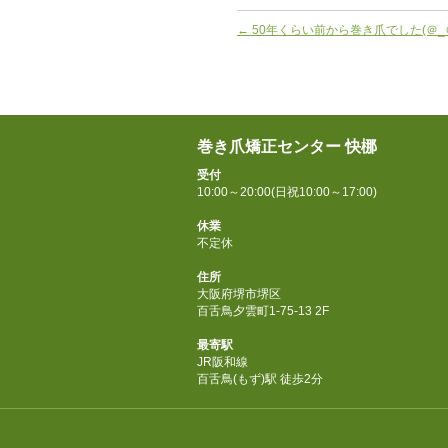
←
50年くらい前から巻き爪でした(＠_＠
巻き爪矯正センター 快梛
受付
10:00～20:00(日祝10:00～17:00)
休業
不定休
住所
大阪府堺市堺区
百舌鳥夕雲町1-75-13 2F
最寄駅
JR阪和線
百舌鳥(もず)駅 徒歩2分