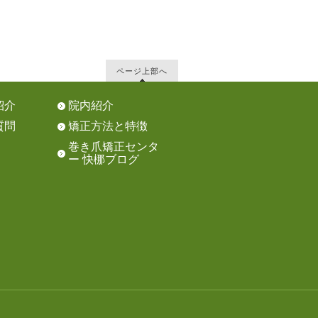
ページ上部へ
紹介
院内紹介
質問
矯正方法と特徴
巻き爪矯正センタ
ー 快梛ブログ