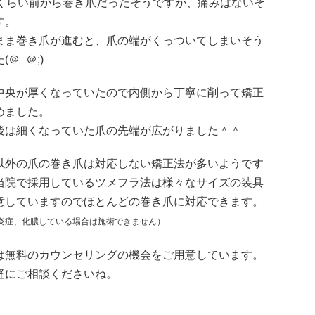
年くらい前から巻き爪だったそうですが、痛みはないそ
す。
まま巻き爪が進むと、爪の端がくっついてしまいそう
(＠_＠;)
中央が厚くなっていたので内側から丁寧に削って矯正
めました。
後は細くなっていた爪の先端が広がりました＾＾
以外の爪の巻き爪は対応しない矯正法が多いようです
当院で採用しているツメフラ法は様々なサイズの装具
意していますのでほとんどの巻き爪に対応できます。
炎症、化膿している場合は施術できません）
は無料のカウンセリングの機会をご用意しています。
軽にご相談くださいね。