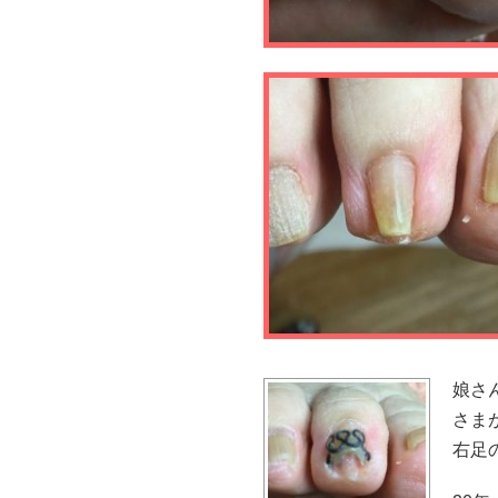
娘さ
さま
右足