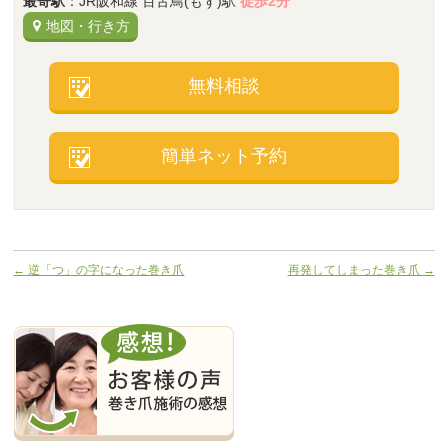
最寄駅
：JR阪和線 百舌鳥(もず)駅
徒歩2分
地図・行き方
無料相談
簡単ネット予約
←
逆「つ」の字になった巻き爪
再発してしまった巻き爪
→