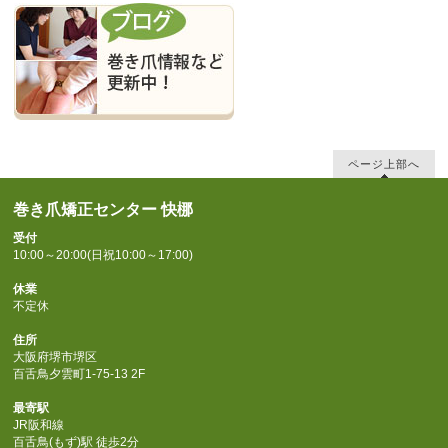
ページ上部へ
巻き爪矯正センター 快梛
受付
10:00～20:00(日祝10:00～17:00)
休業
不定休
住所
大阪府堺市堺区
百舌鳥夕雲町1-75-13 2F
最寄駅
JR阪和線
百舌鳥(もず)駅 徒歩2分