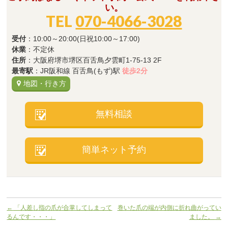
い。
TEL
070-4066-3028
受付
：10:00～20:00(日祝10:00～17:00)
休業
：不定休
住所
：大阪府堺市堺区百舌鳥夕雲町1-75-13 2F
最寄駅
：JR阪和線 百舌鳥(もず)駅
徒歩2分
地図・行き方
無料相談
簡単ネット予約
←
「人差し指の爪が合掌してしまって
巻いた爪の端が内側に折れ曲がってい
るんです・・・」
ました。
→