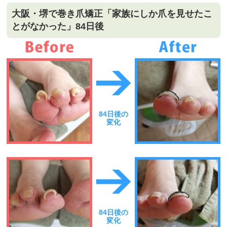
大阪・堺で巻き爪矯正「家族にしか爪を見せたこ
とがなかった」84日後
84日後の
変化
84日後の
変化