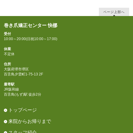
ページ上部へ
巻き爪矯正センター 快梛
受付
10:00～20:00(日祝10:00～17:00)
休業
不定休
住所
大阪府堺市堺区
百舌鳥夕雲町1-75-13 2F
最寄駅
JR阪和線
百舌鳥(もず)駅 徒歩2分
トップページ
来院からお帰りまで
スタッフ紹介