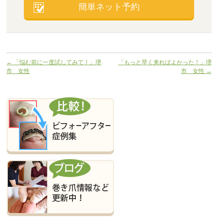
簡単ネット予約
←
「悩む前に一度試してみて！」堺
「もっと早く来ればよかった！」堺
市 女性
市 女性
→