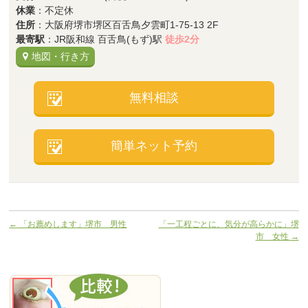
休業
：不定休
住所
：大阪府堺市堺区百舌鳥夕雲町1-75-13 2F
最寄駅
：JR阪和線 百舌鳥(もず)駅
徒歩2分
地図・行き方
無料相談
簡単ネット予約
←
「お薦めします」堺市 男性
「一工程ごとに、気分が高らかに」堺
市 女性
→