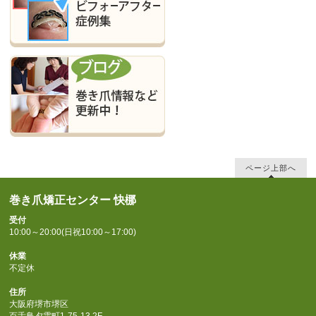
ページ上部へ
巻き爪矯正センター 快梛
受付
10:00～20:00(日祝10:00～17:00)
休業
不定休
住所
大阪府堺市堺区
百舌鳥夕雲町1-75-13 2F