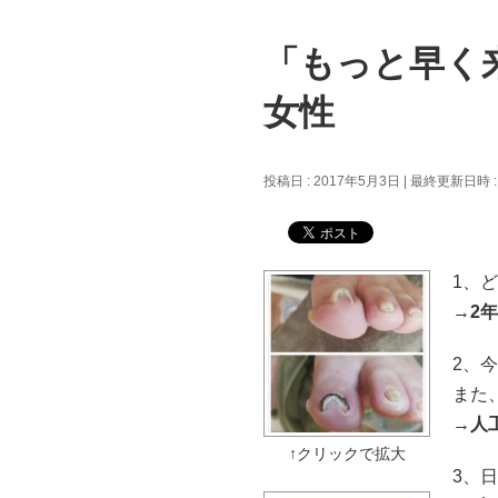
「もっと早く
女性
投稿日 : 2017年5月3日
最終更新日時 :
1、
→
2
2、
また
→
人
3、