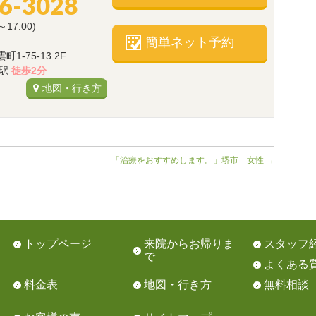
66-3028
～17:00)
簡単ネット予約
-75-13 2F
)駅
徒歩2分
地図・行き方
「治療をおすすめします。」堺市 女性
→
トップページ
来院からお帰りま
スタッフ
で
よくある
料金表
地図・行き方
無料相談