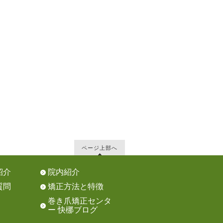
ページ上部へ
紹介
院内紹介
質問
矯正方法と特徴
巻き爪矯正センタ
ー 快梛ブログ