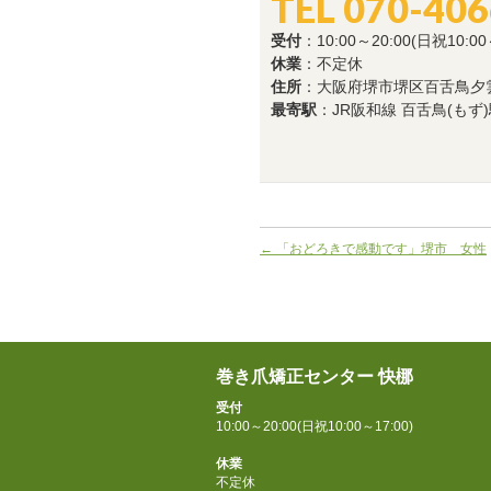
TEL 070-40
受付
：10:00～20:00(日祝10:00
休業
：不定休
住所
：大阪府堺市堺区百舌鳥夕雲町1
最寄駅
：JR阪和線 百舌鳥(もず
←
「おどろきで感動です」堺市 女性
巻き爪矯正センター 快梛
受付
10:00～20:00(日祝10:00～17:00)
休業
不定休