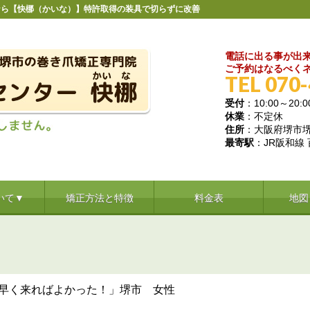
なら【快梛（かいな）】特許取得の装具で切らずに改善
電話に出る事が出
ご予約はなるべくネ
TEL 070
受付
：10:00～20:0
休業
：不定休
住所
：大阪府堺市堺区
最寄駅
：JR阪和線
いて▼
矯正方法と特徴
料金表
地図
早く来ればよかった！」堺市 女性