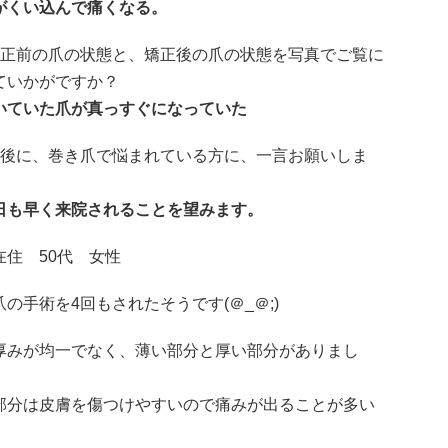
がくい込んで痛くなる。
矯正前の爪の状態と、矯正後の爪の状態を写真でご覧に
ていかがですか？
いていた爪が真っすぐになっていた
最後に、巻き爪で悩まれている方に、一言お願いしま
日も早く来院されることを望みます。
在住 50代 女性
爪の手術を4回もされたそうです(＠_＠;)
厚みが均一でなく、薄い部分と厚い部分がありまし
部分は皮膚を傷つけやすいので痛みが出ることが多い
。