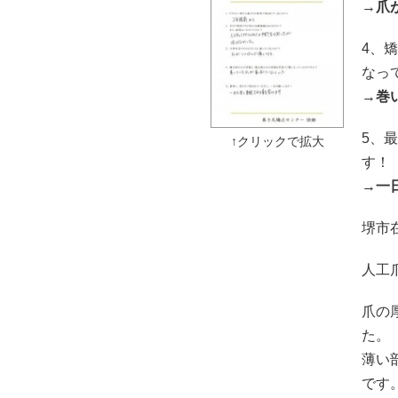
→
爪
4、
なっ
→
巻
5、
す！
→
一
堺市
人工
爪の
た。
薄い
です