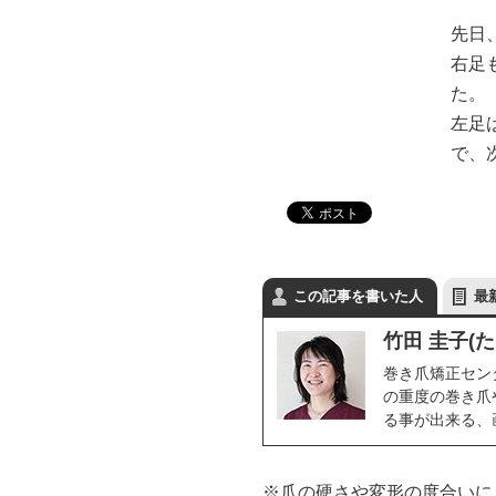
先日
右足
た。
左足
で、
この記事を書いた人
最
竹田 圭子(た
巻き爪矯正セン
の重度の巻き爪
る事が出来る、
※爪の硬さや変形の度合いに