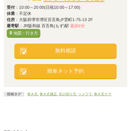
受付
：10:00～20:00(日祝10:00～17:00)
休業
：不定休
住所
：大阪府堺市堺区百舌鳥夕雲町1-75-13 2F
最寄駅
：JR阪和線 百舌鳥(もず)駅
徒歩2分
地図・行き方
無料相談
簡単ネット予約
投稿タグ
巻き爪
,
巻き爪矯正
,
爪の切り方
,
ツメフラ
,
巻き爪ケア