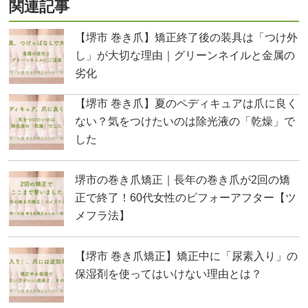
関連記事
【堺市 巻き爪】矯正終了後の装具は「つけ外
し」が大切な理由｜グリーンネイルと金属の
劣化
【堺市 巻き爪】夏のペディキュアは爪に良く
ない？気をつけたいのは除光液の「乾燥」で
した
堺市の巻き爪矯正｜長年の巻き爪が2回の矯
正で終了！60代女性のビフォーアフター【ツ
メフラ法】
【堺市 巻き爪矯正】矯正中に「尿素入り」の
保湿剤を使ってはいけない理由とは？