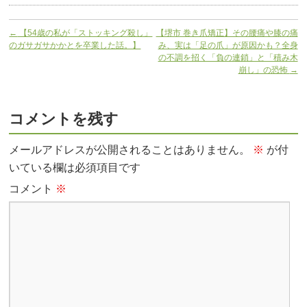
←
【54歳の私が「ストッキング殺し」
【堺市 巻き爪矯正】その腰痛や膝の痛
のガサガサかかとを卒業した話。】
み、実は「足の爪」が原因かも？全身
の不調を招く「負の連鎖」と「積み木
崩し」の恐怖
→
コメントを残す
メールアドレスが公開されることはありません。
※
が付
いている欄は必須項目です
コメント
※