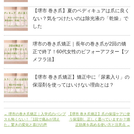
【堺市 巻き爪】夏のペディキュアは爪に良く
ない？気をつけたいのは除光液の「乾燥」で
した
堺市の巻き爪矯正｜長年の巻き爪が2回の矯
正で終了！60代女性のビフォーアフター【ツ
メフラ法】
【堺市 巻き爪矯正】矯正中に「尿素入り」の
保湿剤を使ってはいけない理由とは？
←
堺市の巻き爪矯正｜入学式のパンプ
【堺市 巻き爪矯正】爪の保湿ケアに使
スも怖くない！「1回で痛みが消え
う保湿剤、正しく選べていますか？矯
た」驚きの変化と喜びの声
正効果を高める使い方と注意点
→