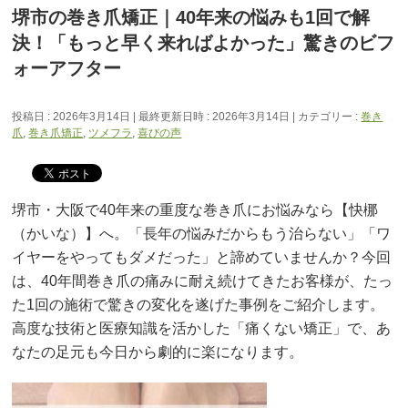
堺市の巻き爪矯正｜40年来の悩みも1回で解
決！「もっと早く来ればよかった」驚きのビフ
ォーアフター
投稿日 : 2026年3月14日
最終更新日時 : 2026年3月14日
カテゴリー :
巻き
爪
,
巻き爪矯正
,
ツメフラ
,
喜びの声
堺市・大阪で40年来の重度な巻き爪にお悩みなら【快梛
（かいな）】へ。「長年の悩みだからもう治らない」「ワ
イヤーをやってもダメだった」と諦めていませんか？今回
は、40年間巻き爪の痛みに耐え続けてきたお客様が、たっ
た1回の施術で驚きの変化を遂げた事例をご紹介します。
高度な技術と医療知識を活かした「痛くない矯正」で、あ
なたの足元も今日から劇的に楽になります。