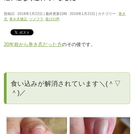
投稿日 : 2018年1月22日
最終更新日時 : 2018年1月22日
カテゴリー :
巻き
爪
,
巻き爪矯正
,
ツメフラ
,
喜びの声
20年前から巻き爪だった方
のその後です。
食い込みが解消されています＼(＾▽
＾)／