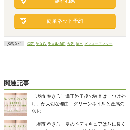
無料相談
簡単ネット予約
投稿タグ
病院
,
巻き爪
,
巻き爪矯正
,
大阪
,
堺市
,
ビフォーアフター
関連記事
【堺市 巻き爪】矯正終了後の装具は「つけ外
し」が大切な理由｜グリーンネイルと金属の
劣化
【堺市 巻き爪】夏のペディキュアは爪に良く