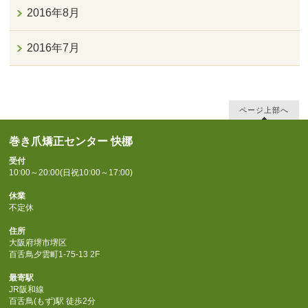
2016年8月
2016年7月
ページ上部へ
巻き爪矯正センター 快梛
受付
10:00～20:00(日祝10:00～17:00)
休業
不定休
住所
大阪府堺市堺区
百舌鳥夕雲町1-75-13 2F
最寄駅
JR阪和線
百舌鳥(もず)駅 徒歩2分