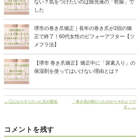
ない？気をつけたいのは除光液の「乾燥」で
した
堺市の巻き爪矯正｜長年の巻き爪が2回の矯
正で終了！60代女性のビフォーアフター【ツ
メフラ法】
【堺市 巻き爪矯正】矯正中に「尿素入り」の
保湿剤を使ってはいけない理由とは？
←
◯になりそうだった爪の変化
「巻き貝の様だったのがうそのようで
す」
→
コメントを残す