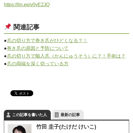
https://lin.ee/v0yE2JQ
関連記事
●
爪の切り方で巻き爪がひどくなる？！
●
巻き爪の原因と予防について
●
爪の切り方で陥入爪（かんにゅうそう）に？！手術は？
●
爪の両端を深く切っている方
この記事を書いた人
最新の記事
竹田 圭子(たけだ けいこ)