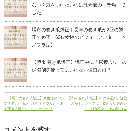
ない？気をつけたいのは除光液の「乾燥」で
した
堺市の巻き爪矯正｜長年の巻き爪が2回の矯
正で終了！60代女性のビフォーアフター【ツ
メフラ法】
【堺市 巻き爪矯正】矯正中に「尿素入り」の
保湿剤を使ってはいけない理由とは？
←
【堺市の巻き爪矯正】新生活のパン
【堺市 巻き爪矯正】その保湿剤、逆効
プスで足が痛い…！靴トラブルから爪
果かも。爪ケアに「使わない方がい
を守る「痛くない」フットケア
い」保湿剤と、その理由
→
コメントを残す