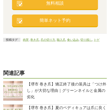
無料相談
簡単ネット予約
投稿タグ
肉芽
,
巻き爪
,
爪の切り方
,
陥入爪
,
食い込み
,
切り残し
,
トゲ
関連記事
【堺市 巻き爪】矯正終了後の装具は「つけ外
し」が大切な理由｜グリーンネイルと金属の
劣化
【堺市 巻き爪】夏のペディキュアは爪に良く