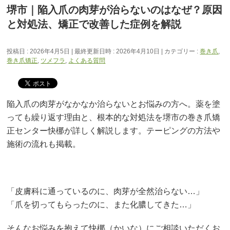
堺市｜陥入爪の肉芽が治らないのはなぜ？原因
と対処法、矯正で改善した症例を解説
投稿日 : 2026年4月5日
最終更新日時 : 2026年4月10日
カテゴリー :
巻き爪
,
巻き爪矯正
,
ツメフラ
,
よくある質問
陥入爪の肉芽がなかなか治らないとお悩みの方へ。薬を塗
っても繰り返す理由と、根本的な対処法を堺市の巻き爪矯
正センター快梛が詳しく解説します。テーピングの方法や
施術の流れも掲載。
「皮膚科に通っているのに、肉芽が全然治らない…」
「爪を切ってもらったのに、また化膿してきた…」
そんなお悩みを抱えて快梛（かいな）にご相談いただくお